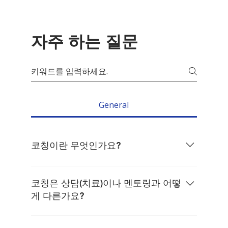
자주 하는 질문
General
코칭이란 무엇인가요?
코칭은 훈련된 파트너(코치)의 지원을 받아, 스스
로의 통찰·가치관·역량을 발휘해 목표에 다가가도
코칭은 상담(치료)이나 멘토링과 어떻
록 돕는 사고 확장·미래 지향적 과정입니다.
게 다른가요?
상담은 주로 과거의 치유에 초점을 맞춥니다.멘토