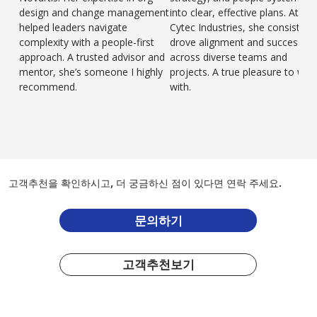
design and change management
into clear, effective plans. At
helped leaders navigate
Cytec Industries, she consistent
complexity with a people-first
drove alignment and success
approach. A trusted advisor and
across diverse teams and
mentor, she’s someone I highly
projects. A true pleasure to wor
recommend.
with.
고객추천을 확인하시고, 더 궁금하신 점이 있다면 연락 주세요.
문의하기
고객추천보기