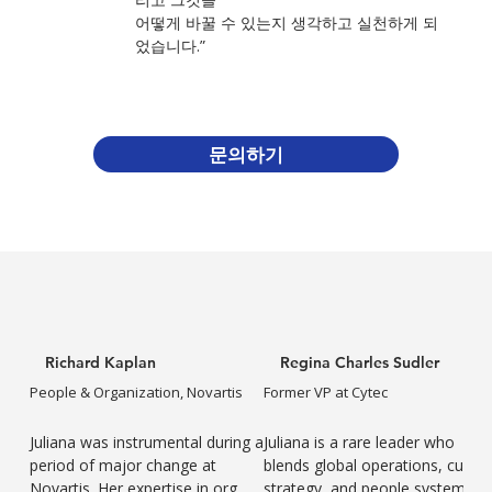
어떻게 바꿀 수 있는지 생각하고 실천하게 되
었습니다.”
문의하기
Richard Kaplan
Regina Charles Sudler
People & Organization, Novartis
Former VP at Cytec
Juliana was instrumental during a
Juliana is a rare leader who
period of major change at
blends global operations, cultur
Novartis. Her expertise in org
strategy, and people systems