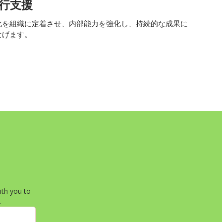
行支援
化を組織に定着させ、内部能力を強化し、持続的な成果に
なげます。
th you to 
.