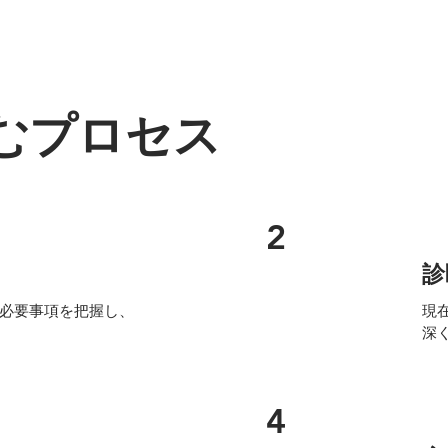
むプロセス
2
診
必要事項を把握し、
現
深
4