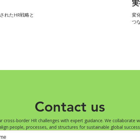
実
されたHR戦略と
変
つ
Contact us
r cross-border HR challenges with expert guidance. We collaborate wi
align people, processes, and structures for sustainable global success